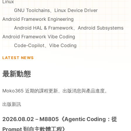
Linux
GNU Toolchains、Linux Device Driver
Android Framework Engineering
Android HAL & Framework、Android Subsystems
Android Framework Vibe Coding
Code-Copilot、Vibe Coding
LATEST NEWS
最新動態
Moko365 近期的課程更新、出版消息與產品進度。
出版新訊
2026.08.02－M8805《Agentic Coding：從
Prompt 到自主軟體工程》